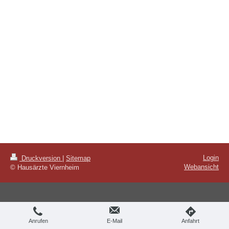
Login
Druckversion
|
Sitemap
Webansicht
© Hausärzte Viernheim
Anrufen
E-Mail
Anfahrt